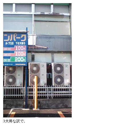
3大将な訳で。