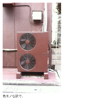
色モノな訳で。