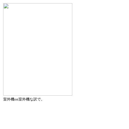
室外機on室外機な訳で。